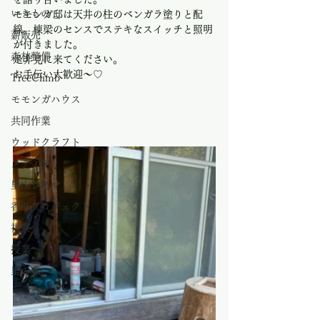
いきもの
モモンガ邸は天井の柱のベンガラ塗りと配
線。棟梁のセンスでステキなスイッチと照明
薪販売
が付きました。
森林整備
是非見に来てください。
お手伝い大歓迎～♡
TreeClimb
モモンガハウス
共同作業
ウッドクラフト
メディア
里山シネマ
香りプロジェクト
視察
授業
里の味