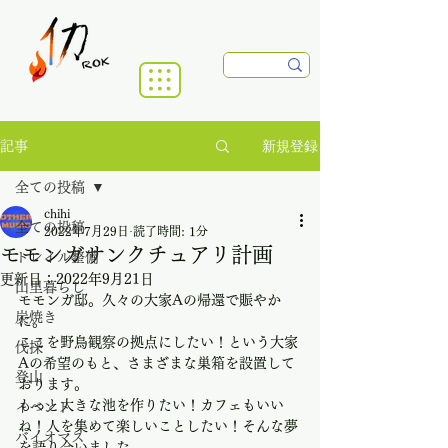
新規登録
記事
全ての投稿
chihi
全ての投稿
2022年7月29日
読了時間: 1分
モモンガサンクチュアリ計画
トレイル整備
更新日：
2022年9月21日
山里暮らし
モモンガ邸。久々の大家Aの帰還で賑やか
炭焼き
に。
ここを野鳥観察の拠点にしたい！という大家
伐採
Aの希望のもと、さまざまな巣箱を設置して
登山
おります。
もっと大きな池を作りたい！カフェもいい
イベント
ね！人を集めて楽しいことしたい！そんな夢
バイオマス
を語り合いました。