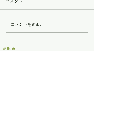
コメント
コメントを追加…
香りプロジェクト本格始
森の居場所作り
動！
４
​薪販売
薪の定例日レポート
定例日の活動メニュー
ブログ
里山シネマ
里山いきもの
原木からの木工
イベント
お知らせ
仂のご紹介
仂が目指しているところ
定款