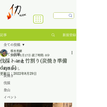
新規登録
記事
全ての投稿
根本秀嗣
全ての投稿
2021年1月17日
読了時間: 0分
伐採トレと竹割り(炭焼き準備
トレイル整備
days 5)
山里暮らし
更新日：
2022年8月29日
炭焼き
伐採
登山
イベント
バイオマス