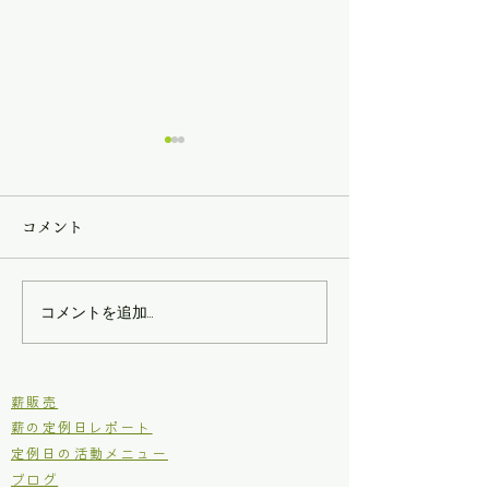
コメント
第三回現場王！
第二回現場王！
コメントを追加…
​薪販売
薪の定例日レポート
定例日の活動メニュー
ブログ