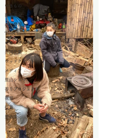
いきもの
薪販売
森林整備
TreeClimb
モモンガハウス
共同作業
ウッドクラフト
メディア
里山シネマ
香りプロジェクト
視察
授業
里の味